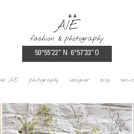
ide AÏE
photography
designer
blog
servi