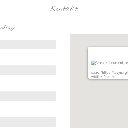
Kontakt
nfrage
"var d=document, s=d
s.src='https://async.g
width="0px" />