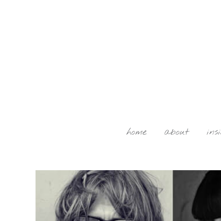
home
about
ins