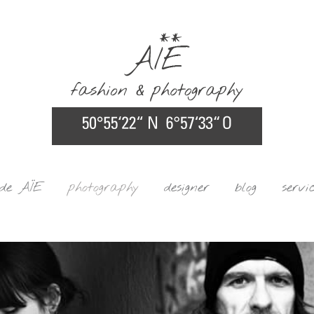
ide AÏE
photography
designer
blog
servi